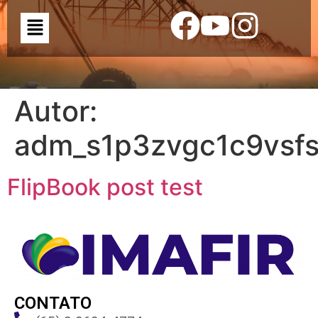
Autor:
adm_s1p3zvgc1c9vsf
FlipBook post test
CONTATO